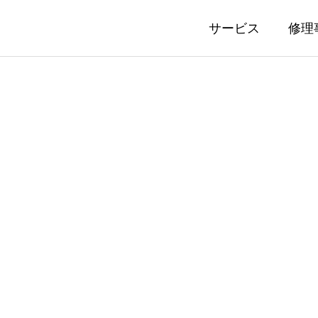
サービス
修理
ン・ヤーゲンセン サファイ
オメガ スピードマス
ス研磨修理事例
ー裏蓋作製事例