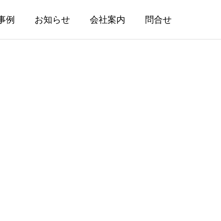
事例
お知らせ
会社案内
問合せ
ターシースル
A.ランゲ＆ゾーネ「ランゲ1」分
解掃除・外装研磨事例