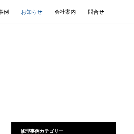
事例
お知らせ
会社案内
問合せ
ターシースル
A.ランゲ＆ゾーネ「ランゲ1」分
解掃除・外装研磨事例
修理事例カテゴリー