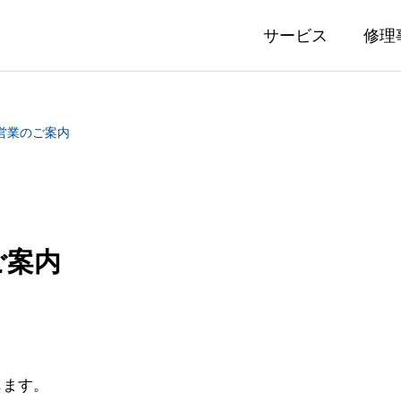
サービス
修理
年始営業のご案内
ご案内
ン・ヤーゲンセン サファイ
オメガ スピードマス
ス研磨修理事例
ー裏蓋作製事例
じます。