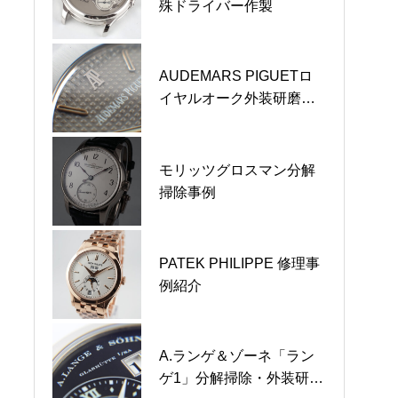
殊ドライバー作製
製事例
2025-2026 年末年始営業のご案内
AUDEMARS PIGUETロ
オメガ スピードマスター
ホームページ リニューアルのお知らせ
イヤルオーク外装研磨事
シースルー裏蓋作製事例
例
臨時休業のお知らせ
AUDEMARS PIGUETロ
モリッツグロスマン分解
イヤルオーク外装研磨事
掃除事例
2024-2025 年末年始営業のご案内
例
PATEK PHILIPPE 修理事
ユニバーサルジュネーブ
例紹介
裏蓋シースルー作製事例
A.ランゲ＆ゾーネ「ラン
ブライトリング裏蓋シー
ゲ1」分解掃除・外装研磨
スルー加工事例